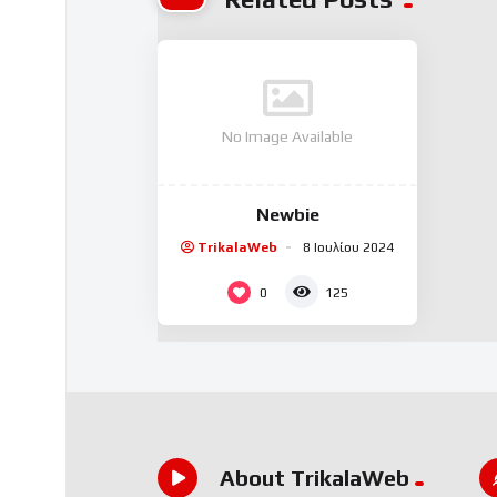
No Image Available
Newbie
TrikalaWeb
8 Ιουλίου 2024
0
125
About TrikalaWeb