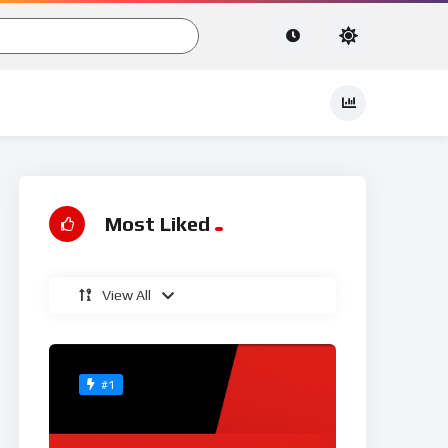
Most Liked
View All
#1