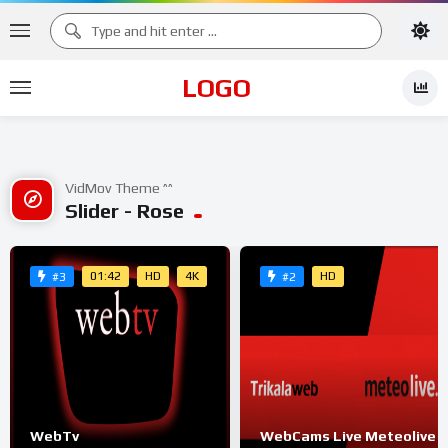
LOGO
VidMov Theme ^^
Slider - Rose
01:42
HD
4K
HD
#3
#2
WebTv
WebCams Live Meteolive