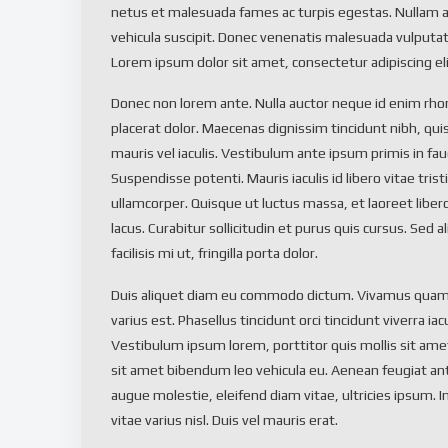
netus et malesuada fames ac turpis egestas. Nullam a
vehicula suscipit. Donec venenatis malesuada vulputat
Lorem ipsum dolor sit amet, consectetur adipiscing elit
Donec non lorem ante. Nulla auctor neque id enim rho
placerat dolor. Maecenas dignissim tincidunt nibh, quis 
mauris vel iaculis. Vestibulum ante ipsum primis in fauc
Suspendisse potenti. Mauris iaculis id libero vitae trist
ullamcorper. Quisque ut luctus massa, et laoreet libero. 
lacus. Curabitur sollicitudin et purus quis cursus. Sed
facilisis mi ut, fringilla porta dolor.
Duis aliquet diam eu commodo dictum. Vivamus quam 
varius est. Phasellus tincidunt orci tincidunt viverra iac
Vestibulum ipsum lorem, porttitor quis mollis sit am
sit amet bibendum leo vehicula eu. Aenean feugiat an
augue molestie, eleifend diam vitae, ultricies ipsum.
vitae varius nisl. Duis vel mauris erat.