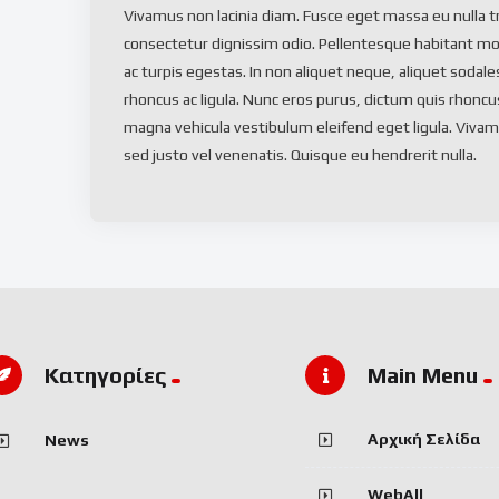
Vivamus non lacinia diam. Fusce eget massa eu nulla tri
consectetur dignissim odio. Pellentesque habitant mo
ac turpis egestas. In non aliquet neque, aliquet sodal
rhoncus ac ligula. Nunc eros purus, dictum quis rhoncu
magna vehicula vestibulum eleifend eget ligula. Vivam
sed justo vel venenatis. Quisque eu hendrerit nulla.
Kατηγορίες
Main Menu
Αρχική Σελίδα
News
WebAll