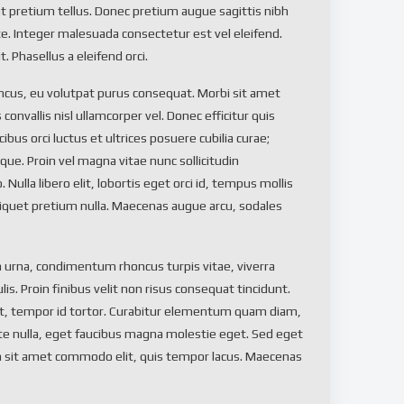
t pretium tellus. Donec pretium augue sagittis nibh
e. Integer malesuada consectetur est vel eleifend.
. Phasellus a eleifend orci.
ncus, eu volutpat purus consequat. Morbi sit amet
convallis nisl ullamcorper vel. Donec efficitur quis
ibus orci luctus et ultrices posuere cubilia curae;
ique. Proin vel magna vitae nunc sollicitudin
Nulla libero elit, lobortis eget orci id, tempus mollis
 aliquet pretium nulla. Maecenas augue arcu, sodales
urna, condimentum rhoncus turpis vitae, viverra
ulis. Proin finibus velit non risus consequat tincidunt.
et, tempor id tortor. Curabitur elementum quam diam,
te nulla, eget faucibus magna molestie eget. Sed eget
 In sit amet commodo elit, quis tempor lacus. Maecenas