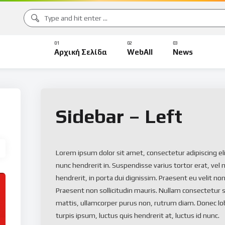
Αρχική Σελίδα
WebAll
News
Sidebar – Left
Lorem ipsum dolor sit amet, consectetur adipiscing el
nunc hendrerit in. Suspendisse varius tortor erat, vel
hendrerit, in porta dui dignissim. Praesent eu velit no
Praesent non sollicitudin mauris. Nullam consectetu
mattis, ullamcorper purus non, rutrum diam. Donec lobor
turpis ipsum, luctus quis hendrerit at, luctus id nunc.