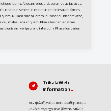
stique lacinia. Aliquam eros orci, euismod ac justo at,
rbi tristique senectus et netus et malesuada fames
es quam. Nullam massa lorem, pulvinar eu blandit vitae,
s vel, malesuada ac quam. Phasellus nec leo vitae
us dignissim vel ipsum id interdum. Phasellus varius
TrikalaWeb
Ιnformation
Δεν φιλοξενούμε ούτε αποθηκεύουμε
κανένα περιεχόμενο βίντεο. Απλώς