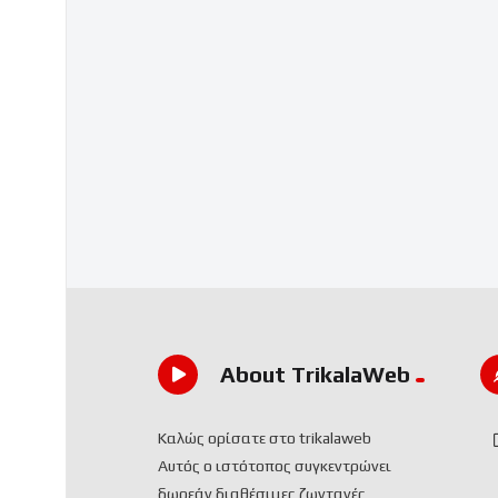
About TrikalaWeb
Καλώς ορίσατε στο trikalaweb
Αυτός ο ιστότοπος συγκεντρώνει
δωρεάν διαθέσιμες ζωντανές