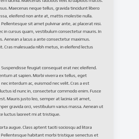
rem lacinia. Maecenas faucibus velit id dapibus mattis.
risus. Maecenas neque tellus, gravida tincidunt libero
sa, eleifend non ante at, mattis molestie nulla.
. Pellentesque sit amet pulvinar ante, ac placerat nisi.
c in cursus quam, vestibulum consectetur mauris. In
is. Aenean a lacus a ante consectetur maximus.
. Cras malesuada nibh metus, in eleifend lectus
. Suspendisse feugiat consequat erat nec eleifend.
entum at sapien. Morbi viverra ex tellus, eget
nec interdum ac, euismod nec velit. Cras a est
 luctus id nunc in, consectetur commodo enim. Fusce
est. Mauris justo leo, semper at lacinia sit amet,
mper gravida orci, vestibulum varius massa. Aenean ut
 luctus laoreet mi at tristique.
rta augue. Class aptent taciti sociosqu ad litora
 Pellentesque habitant morbi tristique senectus et