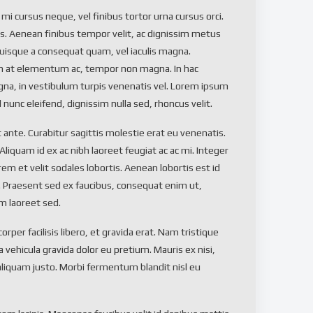
i cursus neque, vel finibus tortor urna cursus orci.
. Aenean finibus tempor velit, ac dignissim metus
. Quisque a consequat quam, vel iaculis magna.
um at elementum ac, tempor non magna. In hac
agna, in vestibulum turpis venenatis vel. Lorem ipsum
 nunc eleifend, dignissim nulla sed, rhoncus velit.
ante. Curabitur sagittis molestie erat eu venenatis.
iquam id ex ac nibh laoreet feugiat ac ac mi. Integer
orem et velit sodales lobortis. Aenean lobortis est id
da. Praesent sed ex faucibus, consequat enim ut,
am laoreet sed.
rper facilisis libero, et gravida erat. Nam tristique
la vehicula gravida dolor eu pretium. Mauris ex nisi,
aliquam justo. Morbi fermentum blandit nisl eu