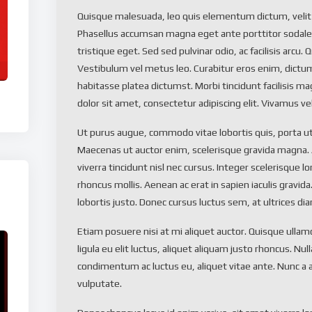
Quisque malesuada, leo quis elementum dictum, velit m
Phasellus accumsan magna eget ante porttitor sodales
tristique eget. Sed sed pulvinar odio, ac facilisis arcu
Vestibulum vel metus leo. Curabitur eros enim, dict
habitasse platea dictumst. Morbi tincidunt facilisis m
dolor sit amet, consectetur adipiscing elit. Vivamus vel
Ut purus augue, commodo vitae lobortis quis, porta ut 
Maecenas ut auctor enim, scelerisque gravida magna. Al
viverra tincidunt nisl nec cursus. Integer scelerisque l
rhoncus mollis. Aenean ac erat in sapien iaculis gravi
lobortis justo. Donec cursus luctus sem, at ultrices di
Etiam posuere nisi at mi aliquet auctor. Quisque ullamco
ligula eu elit luctus, aliquet aliquam justo rhoncus. Nul
condimentum ac luctus eu, aliquet vitae ante. Nunc a 
vulputate.