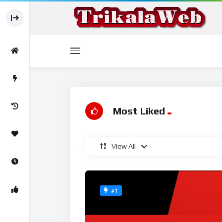
Most Liked
View All
#1