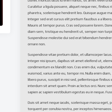
Donec rhoncus lacus id enim varius, sit amet viverra lo
Curabitur a ligula posuere, aliquet neque nec, finibus 
pharetra, scelerisque hendrerit leo. Quisque augue mas
Integer sed erat cursus elit pretium faucibus a a libero
Mauris at tempor purus. Cras sed posuere lorem. Done
diam sem, tristique eu hendrerit ut, semper non turp
Suspendisse molestie dui sed erat bibendum hendrerit
ornare non.
Suspendisse vitae pretium dolor, et ullamcorper lacus
Integer nisi ipsum, dapibus sit amet eleifend ut, elem
condimentum ex blandit non. Cras enim dui, vulputate 
euismod, varius ante eu, tempor mi. Nulla enim diam,
libero purus, suscipit in nisi sed, pellentesque finibus 
interdum sit amet quam. Proin ac lectus orci. Nunc se
sapien ac sapien vestibulum egestas eu in neque. Fusce
Duis sit amet neque iaculis, scelerisque massa eget, po
torquent per conubia nostra, per inceptos himenaeos.