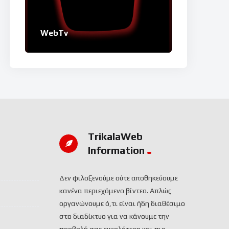
WebTv
TrikalaWeb
Ιnformation
Δεν φιλοξενούμε ούτε αποθηκεύουμε
κανένα περιεχόμενο βίντεο. Απλώς
οργανώνουμε ό,τι είναι ήδη διαθέσιμο
στο διαδίκτυο για να κάνουμε την