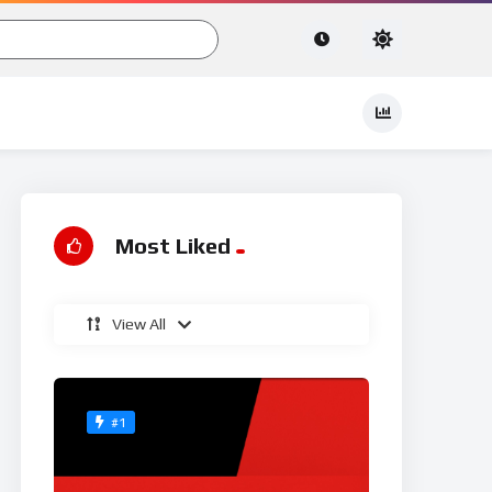
Most Liked
View All
#1