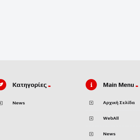
Kατηγορίες
Main Menu
Αρχική Σελίδα
News
WebAll
News